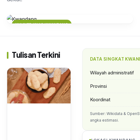
KULINER KHAS KWANDANG
Nikmati Cita Rasanya! Kuliner
Tradisional Kwandang yang
Menggugah Selera
Tulisan Terkini
DATA SINGKAT KWA
Wilayah administratif
Provinsi
Koordinat
Sumber: Wikidata & OpenS
angka estimasi.