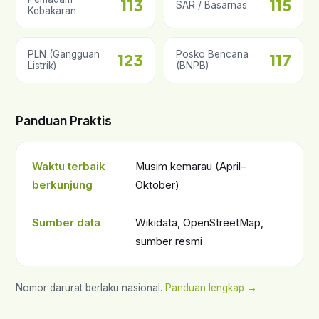
113
115
SAR / Basarnas
Kebakaran
PLN (Gangguan
Posko Bencana
123
117
Listrik)
(BNPB)
Panduan Praktis
Waktu terbaik
Musim kemarau (April–
berkunjung
Oktober)
Sumber data
Wikidata, OpenStreetMap,
sumber resmi
Nomor darurat berlaku nasional.
Panduan lengkap →